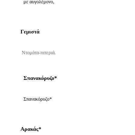
με αυγολέμονο,
Γεμιστά
Ντομάτα-πιπεριά.
Σπανακόρυζο*
Σπανακόρυζο*
Αρακάς*