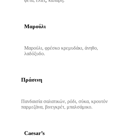
φέτα, ελιές, κάπαρη.
Μαρούλι
Μαρούλι, φρέσκο κρεμυδάκι, άνηθο,
λαδόξυδο.
Πράσινη
Πανδαισία σαλατικών, ρόδι, σύκα, κρουτόν
παρμεζάνα, βινεγκρέτ, μπαλσάμικο.
Caesar’s